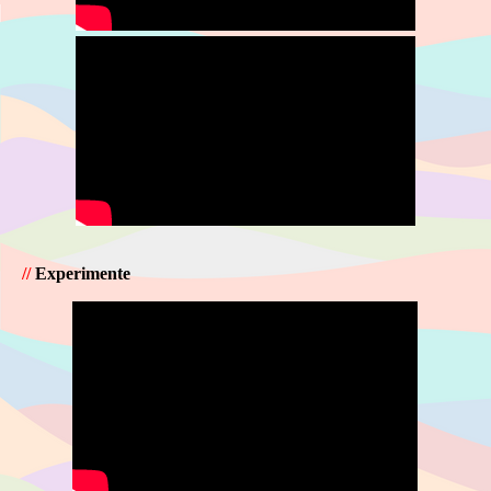
//
Experimente