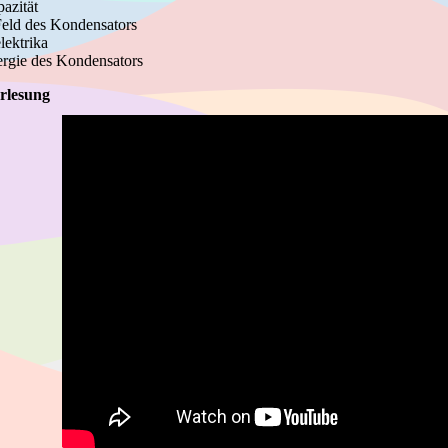
pazität
Feld des Kondensators
lektrika
ergie des Kondensators
rlesung