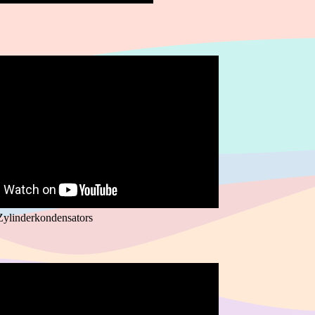
Zylinderkondensators